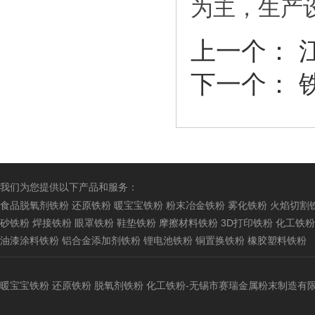
为主，生产设
上一个：
下一个：
我们为您提供以下产品和服务：
食品脱氧剂铁粉
还原铁粉
暖宝宝铁粉
粉末冶金铁粉
雾化铁粉
火焰切割
砂铁粉
焊接铁粉
眼罩铁粉
鞋垫铁粉
摩擦材料铁粉
3D打印铁粉
化工铁粉
油漆涂料铁粉
铝合金添加剂铁粉
锂电池铁粉
铜置换铁粉
橡胶塑料铁粉
暖宝宝铁粉
还原铁粉
脱氧剂铁粉
化工铁粉
-无锡市赛瑞金属粉末制造有