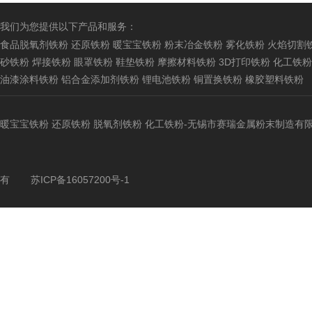
我们为您提供以下产品和服务：
食品脱氧剂铁粉
还原铁粉
暖宝宝铁粉
粉末冶金铁粉
雾化铁粉
火焰切割
砂铁粉
焊接铁粉
眼罩铁粉
鞋垫铁粉
摩擦材料铁粉
3D打印铁粉
化工铁粉
油漆涂料铁粉
铝合金添加剂铁粉
锂电池铁粉
铜置换铁粉
橡胶塑料铁粉
暖宝宝铁粉
还原铁粉
脱氧剂铁粉
化工铁粉
-无锡市赛瑞金属粉末制造有
有
苏ICP备16057200号-1